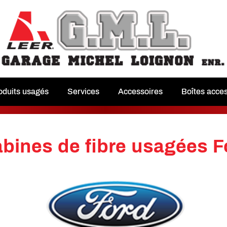
oduits usagés
Services
Accessoires
Boîtes acce
bines de fibre usagées F