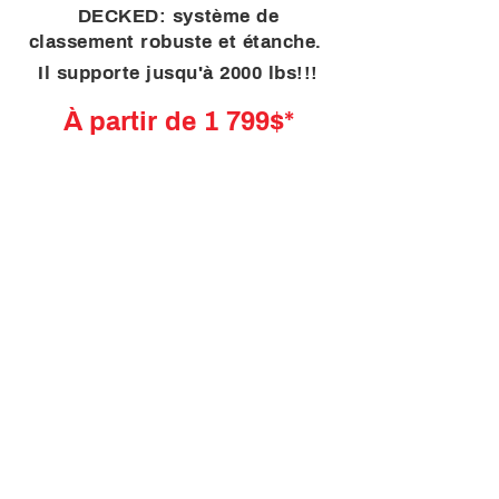
DECKED: système de
classement robuste et étanche.
Il supporte jusqu'à 2000 lbs!!!
À partir de 1 799$*
En savoir plus
Soumission en ligne
1092, route Président Kennedy